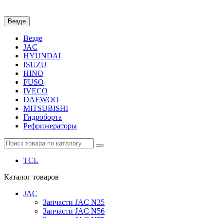
Везде
Везде
JAC
HYUNDAI
ISUZU
HINO
FUSO
IVECO
DAEWOO
MITSUBISHI
Гидроборта
Рефрижераторы
TCL
Каталог
товаров
JAC
Запчасти JAC N35
Запчасти JAC N56