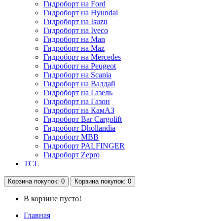
Гидроборт на Ford
Гидроборт на Hyundai
Гидроборт на Isuzu
Гидроборт на Iveco
Гидроборт на Man
Гидроборт на Maz
Гидроборт на Mercedes
Гидроборт на Peugeot
Гидроборт на Scania
Гидроборт на Валдай
Гидроборт на Газель
Гидроборт на Газон
Гидроборт на КамАЗ
Гидроборт Bar Cargolift
Гидроборт Dhollandia
Гидроборт MBB
Гидроборт PALFINGER
Гидроборт Zepro
TCL
Корзина
покупок
: 0
Корзина
покупок
: 0
В корзине пусто!
Главная