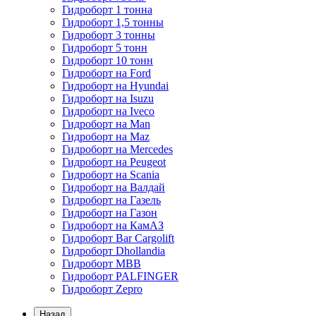
Гидроборт 1 тонна
Гидроборт 1,5 тонны
Гидроборт 3 тонны
Гидроборт 5 тонн
Гидроборт 10 тонн
Гидроборт на Ford
Гидроборт на Hyundai
Гидроборт на Isuzu
Гидроборт на Iveco
Гидроборт на Man
Гидроборт на Maz
Гидроборт на Mercedes
Гидроборт на Peugeot
Гидроборт на Scania
Гидроборт на Валдай
Гидроборт на Газель
Гидроборт на Газон
Гидроборт на КамАЗ
Гидроборт Bar Cargolift
Гидроборт Dhollandia
Гидроборт MBB
Гидроборт PALFINGER
Гидроборт Zepro
Назад