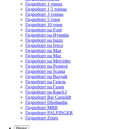
Гидроборт 1 тонна
Гидроборт 1,5 тонны
Гидроборт 3 тонны
Гидроборт 5 тонн
Гидроборт 10 тонн
Гидроборт на Ford
Гидроборт на Hyundai
Гидроборт на Isuzu
Гидроборт на Iveco
Гидроборт на Man
Гидроборт на Maz
Гидроборт на Mercedes
Гидроборт на Peugeot
Гидроборт на Scania
Гидроборт на Валдай
Гидроборт на Газель
Гидроборт на Газон
Гидроборт на КамАЗ
Гидроборт Bar Cargolift
Гидроборт Dhollandia
Гидроборт MBB
Гидроборт PALFINGER
Гидроборт Zepro
Назад