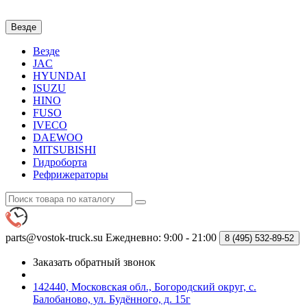
Везде
Везде
JAC
HYUNDAI
ISUZU
HINO
FUSO
IVECO
DAEWOO
MITSUBISHI
Гидроборта
Рефрижераторы
parts@vostok-truck.su
Ежедневно: 9:00 - 21:00
8 (495)
532-89-52
Заказать обратный звонок
142440, Московская обл., Богородский округ, с.
Балобаново, ул. Будённого, д. 15г