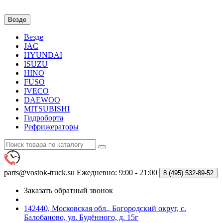
Везде
Везде
JAC
HYUNDAI
ISUZU
HINO
FUSO
IVECO
DAEWOO
MITSUBISHI
Гидроборта
Рефрижераторы
parts@vostok-truck.su
Ежедневно: 9:00 - 21:00
8 (495)
532-89-52
Заказать обратный звонок
142440, Московская обл., Богородский округ, с.
Балобаново, ул. Будённого, д. 15г