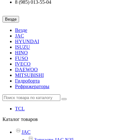
8 (985) 013-55-04
Везде
Везде
JAC
HYUNDAI
ISUZU
HINO
FUSO
IVECO
DAEWOO
MITSUBISHI
Гидроборта
Рефрижераторы
TCL
Каталог
товаров
JAC
Запчасти JAC N35