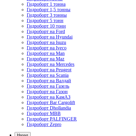
Гидроборт 1 тонна
Гидроборт 1,5 тонны
Гидроборт 3 тонны
Гидроборт 5 тонн
Гидроборт 10 тонн
Гидроборт на Ford
Гидроборт на Hyundai
Гидроборт на Isuzu
Гидроборт на Iveco
Гидроборт на Man
Гидроборт на Maz
Гидроборт на Mercedes
Гидроборт на Peugeot
Гидроборт на Scania
Гидроборт на Валдай
Гидроборт на Газель
Гидроборт на Газон
Гидроборт на КамАЗ
Гидроборт Bar Cargolift
Гидроборт Dhollandia
Гидроборт MBB
Гидроборт PALFINGER
Гидроборт Zepro
Назад