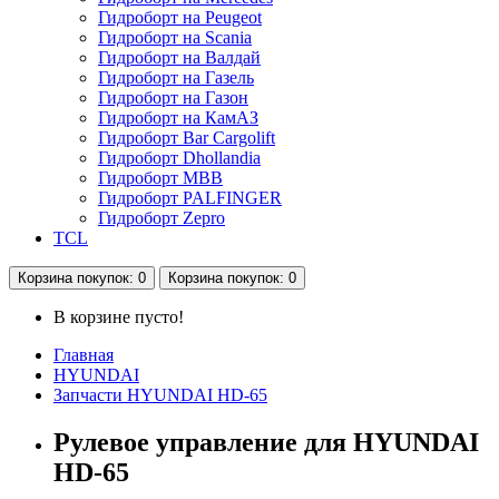
Гидроборт на Peugeot
Гидроборт на Scania
Гидроборт на Валдай
Гидроборт на Газель
Гидроборт на Газон
Гидроборт на КамАЗ
Гидроборт Bar Cargolift
Гидроборт Dhollandia
Гидроборт MBB
Гидроборт PALFINGER
Гидроборт Zepro
TCL
Корзина
покупок
: 0
Корзина
покупок
: 0
В корзине пусто!
Главная
HYUNDAI
Запчасти HYUNDAI HD-65
Рулевое управление для HYUNDAI
HD-65