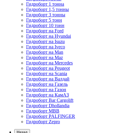
Гидроборт 1 тонна
Гидроборт 1,5 тонны
Гидроборт 3 тонны
Гидроборт 5 тонн
Гидроборт 10 тонн
Гидроборт на Ford
Гидроборт на Hyundai
Гидроборт на Isuzu
Гидроборт на Iveco
Гидроборт на Man
Гидроборт на Maz
Гидроборт на Mercedes
Гидроборт на Peugeot
Гидроборт на Scania
Гидроборт на Валдай
Гидроборт на Газель
Гидроборт на Газон
Гидроборт на КамАЗ
Гидроборт Bar Cargolift
Гидроборт Dhollandia
Гидроборт MBB
Гидроборт PALFINGER
Гидроборт Zepro
Назад