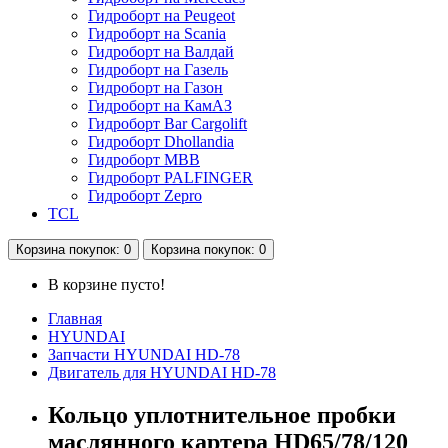
Гидроборт на Peugeot
Гидроборт на Scania
Гидроборт на Валдай
Гидроборт на Газель
Гидроборт на Газон
Гидроборт на КамАЗ
Гидроборт Bar Cargolift
Гидроборт Dhollandia
Гидроборт MBB
Гидроборт PALFINGER
Гидроборт Zepro
TCL
Корзина
покупок
: 0
Корзина
покупок
: 0
В корзине пусто!
Главная
HYUNDAI
Запчасти HYUNDAI HD-78
Двигатель для HYUNDAI HD-78
Кольцо уплотнительное пробки
маслянного картера HD65/78/120