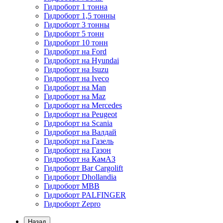
Гидроборт 1 тонна
Гидроборт 1,5 тонны
Гидроборт 3 тонны
Гидроборт 5 тонн
Гидроборт 10 тонн
Гидроборт на Ford
Гидроборт на Hyundai
Гидроборт на Isuzu
Гидроборт на Iveco
Гидроборт на Man
Гидроборт на Maz
Гидроборт на Mercedes
Гидроборт на Peugeot
Гидроборт на Scania
Гидроборт на Валдай
Гидроборт на Газель
Гидроборт на Газон
Гидроборт на КамАЗ
Гидроборт Bar Cargolift
Гидроборт Dhollandia
Гидроборт MBB
Гидроборт PALFINGER
Гидроборт Zepro
Назад