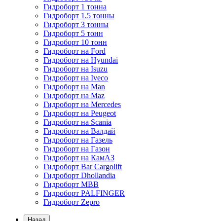
Гидроборт 1 тонна
Гидроборт 1,5 тонны
Гидроборт 3 тонны
Гидроборт 5 тонн
Гидроборт 10 тонн
Гидроборт на Ford
Гидроборт на Hyundai
Гидроборт на Isuzu
Гидроборт на Iveco
Гидроборт на Man
Гидроборт на Maz
Гидроборт на Mercedes
Гидроборт на Peugeot
Гидроборт на Scania
Гидроборт на Валдай
Гидроборт на Газель
Гидроборт на Газон
Гидроборт на КамАЗ
Гидроборт Bar Cargolift
Гидроборт Dhollandia
Гидроборт MBB
Гидроборт PALFINGER
Гидроборт Zepro
Назад