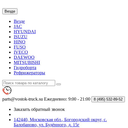
Везде
Везде
JAC
HYUNDAI
ISUZU
HINO
FUSO
IVECO
DAEWOO
MITSUBISHI
Гидроборта
Рефрижераторы
parts@vostok-truck.su
Ежедневно: 9:00 - 21:00
8 (495)
532-89-52
Заказать обратный звонок
142440, Московская обл., Богородский округ, с.
Балобаново, ул. Будённого, д. 15г