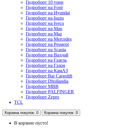
Гидроборт 10 тонн
Гидроборт на Ford
Гидроборт на Hyundai
Гидроборт на Isuzu
Гидроборт на Iveco
Гидроборт на Man
Гидроборт на Maz
Гидроборт на Mercedes
Гидроборт на Peugeot
Гидроборт на Scania
Гидроборт на Валдай
Гидроборт на Газель
Гидроборт на Газон
Гидроборт на КамАЗ
Гидроборт Bar Cargolift
Гидроборт Dhollandia
Гидроборт MBB
Гидроборт PALFINGER
Гидроборт Zepro
TCL
Корзина
покупок
: 0
Корзина
покупок
: 0
В корзине пусто!