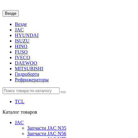
Везде
Везде
JAC
HYUNDAI
ISUZU
HINO
FUSO
IVECO
DAEWOO
MITSUBISHI
Гидроборта
Рефрижераторы
TCL
Каталог
товаров
JAC
Запчасти JAC N35
Запчасти JAC N56