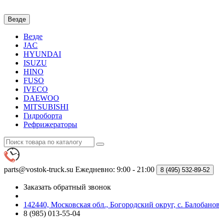
Везде
Везде
JAC
HYUNDAI
ISUZU
HINO
FUSO
IVECO
DAEWOO
MITSUBISHI
Гидроборта
Рефрижераторы
parts@vostok-truck.su
Ежедневно: 9:00 - 21:00
8 (495)
532-89-52
Заказать обратный звонок
142440, Московская обл., Богородский округ, с. Балобаново
8 (985) 013-55-04