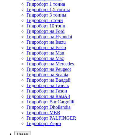
Гидроборт 1 тонна
Гидроборт 1,5 тонны
Гидроборт 3 тонны
Гидроборт 5 тонн
Гидроборт 10 тонн
Гидроборт на Ford
Гидроборт на Hyundai
Гидроборт на Isuzu
Гидроборт на Iveco
Гидроборт на Man
Гидроборт на Maz
Гидроборт на Mercedes
Гидроборт на Peugeot
Гидроборт на Scania
Гидроборт на Валдай
Гидроборт на Газель
Гидроборт на Газон
Гидроборт на КамАЗ
Гидроборт Bar Cargolift
Гидроборт Dhollandia
Гидроборт MBB
Гидроборт PALFINGER
Гидроборт Zepro
Назад