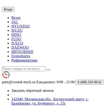
Везде
Везде
JAC
HYUNDAI
ISUZU
HINO
FUSO
IVECO
DAEWOO
MITSUBISHI
Гидроборта
Рефрижераторы
parts@vostok-truck.su
Ежедневно: 9:00 - 21:00
8 (495)
532-89-52
Заказать обратный звонок
142440, Московская обл., Богородский округ, с.
Балобаново, ул. Будённого, д. 15г