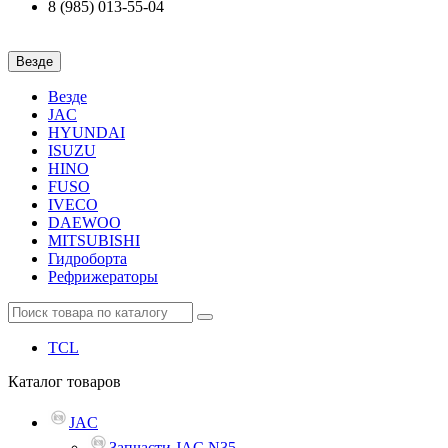
8 (985) 013-55-04
Везде
Везде
JAC
HYUNDAI
ISUZU
HINO
FUSO
IVECO
DAEWOO
MITSUBISHI
Гидроборта
Рефрижераторы
TCL
Каталог
товаров
JAC
Запчасти JAC N35