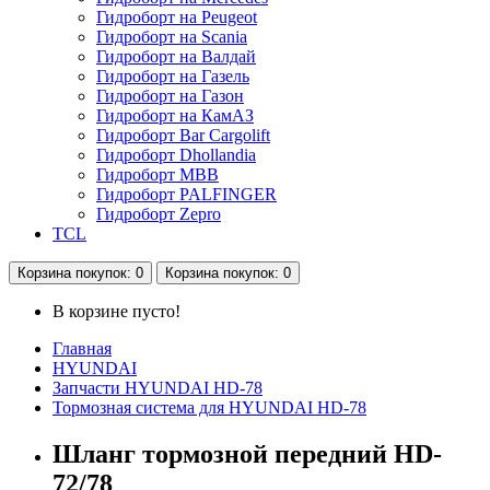
Гидроборт на Peugeot
Гидроборт на Scania
Гидроборт на Валдай
Гидроборт на Газель
Гидроборт на Газон
Гидроборт на КамАЗ
Гидроборт Bar Cargolift
Гидроборт Dhollandia
Гидроборт MBB
Гидроборт PALFINGER
Гидроборт Zepro
TCL
Корзина
покупок
: 0
Корзина
покупок
: 0
В корзине пусто!
Главная
HYUNDAI
Запчасти HYUNDAI HD-78
Тормозная система для HYUNDAI HD-78
Шланг тормозной передний HD-
72/78