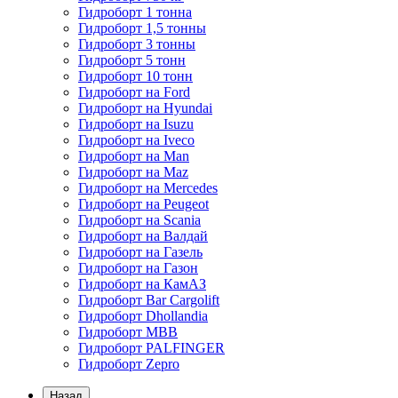
Гидроборт 1 тонна
Гидроборт 1,5 тонны
Гидроборт 3 тонны
Гидроборт 5 тонн
Гидроборт 10 тонн
Гидроборт на Ford
Гидроборт на Hyundai
Гидроборт на Isuzu
Гидроборт на Iveco
Гидроборт на Man
Гидроборт на Maz
Гидроборт на Mercedes
Гидроборт на Peugeot
Гидроборт на Scania
Гидроборт на Валдай
Гидроборт на Газель
Гидроборт на Газон
Гидроборт на КамАЗ
Гидроборт Bar Cargolift
Гидроборт Dhollandia
Гидроборт MBB
Гидроборт PALFINGER
Гидроборт Zepro
Назад