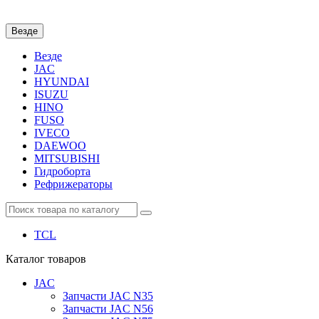
Везде
Везде
JAC
HYUNDAI
ISUZU
HINO
FUSO
IVECO
DAEWOO
MITSUBISHI
Гидроборта
Рефрижераторы
TCL
Каталог
товаров
JAC
Запчасти JAC N35
Запчасти JAC N56