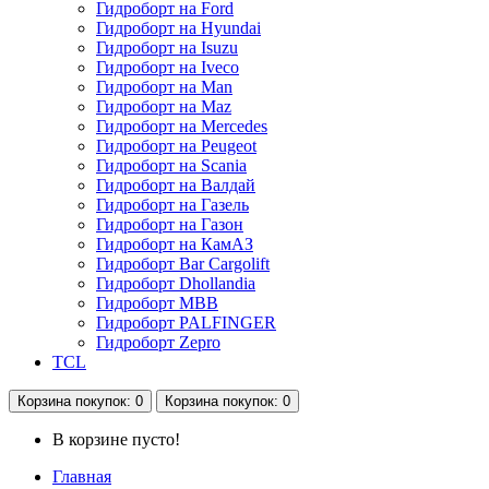
Гидроборт на Ford
Гидроборт на Hyundai
Гидроборт на Isuzu
Гидроборт на Iveco
Гидроборт на Man
Гидроборт на Maz
Гидроборт на Mercedes
Гидроборт на Peugeot
Гидроборт на Scania
Гидроборт на Валдай
Гидроборт на Газель
Гидроборт на Газон
Гидроборт на КамАЗ
Гидроборт Bar Cargolift
Гидроборт Dhollandia
Гидроборт MBB
Гидроборт PALFINGER
Гидроборт Zepro
TCL
Корзина
покупок
: 0
Корзина
покупок
: 0
В корзине пусто!
Главная