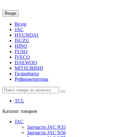
Везде
Везде
JAC
HYUNDAI
ISUZU
HINO
FUSO
IVECO
DAEWOO
MITSUBISHI
Гидроборта
Рефрижераторы
TCL
Каталог
товаров
JAC
Запчасти JAC N35
Запчасти JAC N56