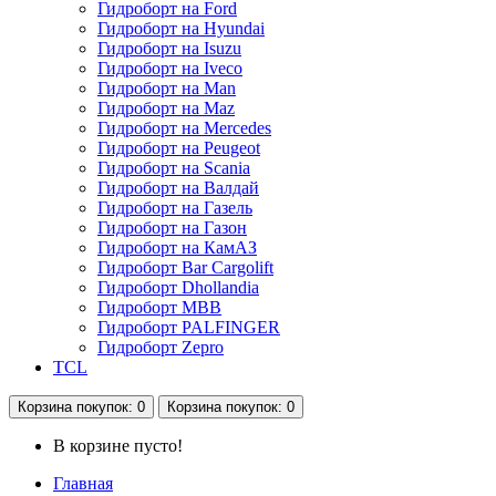
Гидроборт на Ford
Гидроборт на Hyundai
Гидроборт на Isuzu
Гидроборт на Iveco
Гидроборт на Man
Гидроборт на Maz
Гидроборт на Mercedes
Гидроборт на Peugeot
Гидроборт на Scania
Гидроборт на Валдай
Гидроборт на Газель
Гидроборт на Газон
Гидроборт на КамАЗ
Гидроборт Bar Cargolift
Гидроборт Dhollandia
Гидроборт MBB
Гидроборт PALFINGER
Гидроборт Zepro
TCL
Корзина
покупок
: 0
Корзина
покупок
: 0
В корзине пусто!
Главная