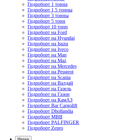
Гидроборт 1 тонна
Гидроборт 1,5 тонны
Гидроборт 3 тонны
Гидроборт 5 тонн
Гидроборт 10 тонн
Гидроборт на Ford
Гидроборт на Hyundai
Гидроборт на Isuzu
Гидроборт на Iveco
Гидроборт на Man
Гидроборт на Maz
Гидроборт на Mercedes
Гидроборт на Peugeot
Гидроборт на Scania
Гидроборт на Валдай
Гидроборт на Газель
Гидроборт на Газон
Гидроборт на КамАЗ
Гидроборт Bar Cargolift
Гидроборт Dhollandia
Гидроборт MBB
Гидроборт PALFINGER
Гидроборт Zepro
Назад