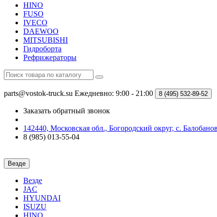
HINO
FUSO
IVECO
DAEWOO
MITSUBISHI
Гидроборта
Рефрижераторы
parts@vostok-truck.su
Ежедневно: 9:00 - 21:00
8 (495)
532-89-52
Заказать обратный звонок
142440, Московская обл., Богородский округ, с. Балобаново
8 (985) 013-55-04
Везде
Везде
JAC
HYUNDAI
ISUZU
HINO