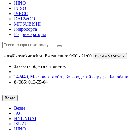
HINO
FUSO
IVECO
DAEWOO
MITSUBISHI
Гидроборта
Рефрижераторы
parts@vostok-truck.su
Ежедневно: 9:00 - 21:00
8 (495)
532-89-52
Заказать обратный звонок
142440, Московская обл., Богородский округ, с. Балобаново
8 (985) 013-55-04
Везде
Везде
JAC
HYUNDAI
ISUZU
HINO