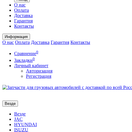
О нас
Оплата
Доставка
Гарантия
Контакты
Информация
О нас
Оплата
Доставка
Гарантия
Контакты
0
Сравнение
0
Закладки
Личный кабинет
Авторизация
Регистрация
Везде
Везде
JAC
HYUNDAI
ISUZU