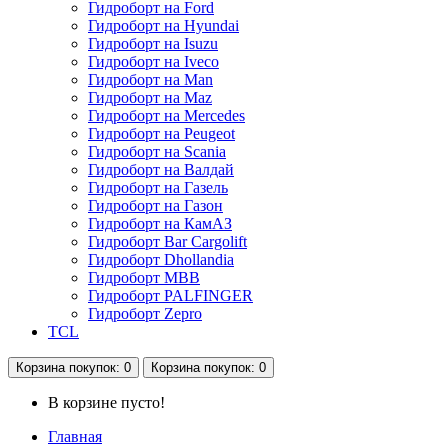
Гидроборт на Ford
Гидроборт на Hyundai
Гидроборт на Isuzu
Гидроборт на Iveco
Гидроборт на Man
Гидроборт на Maz
Гидроборт на Mercedes
Гидроборт на Peugeot
Гидроборт на Scania
Гидроборт на Валдай
Гидроборт на Газель
Гидроборт на Газон
Гидроборт на КамАЗ
Гидроборт Bar Cargolift
Гидроборт Dhollandia
Гидроборт MBB
Гидроборт PALFINGER
Гидроборт Zepro
TCL
Корзина
покупок
: 0
Корзина
покупок
: 0
В корзине пусто!
Главная