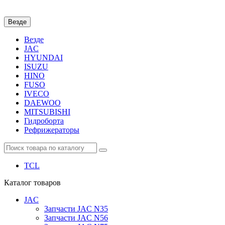
Везде
Везде
JAC
HYUNDAI
ISUZU
HINO
FUSO
IVECO
DAEWOO
MITSUBISHI
Гидроборта
Рефрижераторы
TCL
Каталог
товаров
JAC
Запчасти JAC N35
Запчасти JAC N56