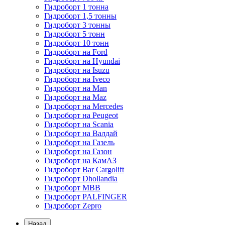
Гидроборт 1 тонна
Гидроборт 1,5 тонны
Гидроборт 3 тонны
Гидроборт 5 тонн
Гидроборт 10 тонн
Гидроборт на Ford
Гидроборт на Hyundai
Гидроборт на Isuzu
Гидроборт на Iveco
Гидроборт на Man
Гидроборт на Maz
Гидроборт на Mercedes
Гидроборт на Peugeot
Гидроборт на Scania
Гидроборт на Валдай
Гидроборт на Газель
Гидроборт на Газон
Гидроборт на КамАЗ
Гидроборт Bar Cargolift
Гидроборт Dhollandia
Гидроборт MBB
Гидроборт PALFINGER
Гидроборт Zepro
Назад