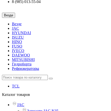
8 (985) 013-55-04
Везде
Везде
JAC
HYUNDAI
ISUZU
HINO
FUSO
IVECO
DAEWOO
MITSUBISHI
Гидроборта
Рефрижераторы
TCL
Каталог
товаров
JAC
Запчасти JAC N35