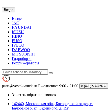
Везде
Везде
JAC
HYUNDAI
ISUZU
HINO
FUSO
IVECO
DAEWOO
MITSUBISHI
Гидроборта
Рефрижераторы
parts@vostok-truck.su
Ежедневно: 9:00 - 21:00
8 (495)
532-89-52
Заказать обратный звонок
142440, Московская обл., Богородский округ, с.
Балобаново, ул. Будённого, д. 15г