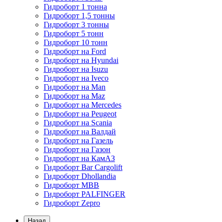
Гидроборт 1 тонна
Гидроборт 1,5 тонны
Гидроборт 3 тонны
Гидроборт 5 тонн
Гидроборт 10 тонн
Гидроборт на Ford
Гидроборт на Hyundai
Гидроборт на Isuzu
Гидроборт на Iveco
Гидроборт на Man
Гидроборт на Maz
Гидроборт на Mercedes
Гидроборт на Peugeot
Гидроборт на Scania
Гидроборт на Валдай
Гидроборт на Газель
Гидроборт на Газон
Гидроборт на КамАЗ
Гидроборт Bar Cargolift
Гидроборт Dhollandia
Гидроборт MBB
Гидроборт PALFINGER
Гидроборт Zepro
Назад